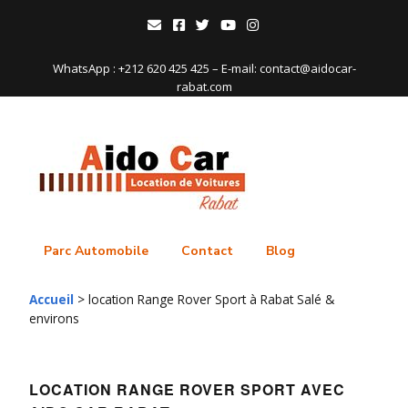
WhatsApp : +212 620 425 425 – E-mail: contact@aidocar-
rabat.com
Parc Automobile
Contact
Blog
Accueil
>
location Range Rover Sport à Rabat Salé &
environs
LOCATION RANGE ROVER SPORT
AVEC