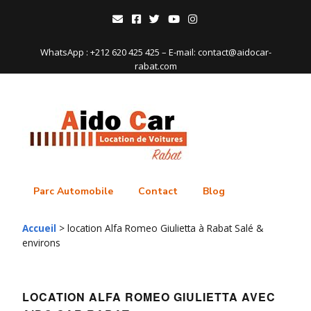
WhatsApp : +212 620 425 425 – E-mail: contact@aidocar-
rabat.com
Parc Automobile
Contact
Blog
Accueil
>
location Alfa Romeo Giulietta à Rabat Salé &
environs
LOCATION ALFA ROMEO GIULIETTA
AVEC